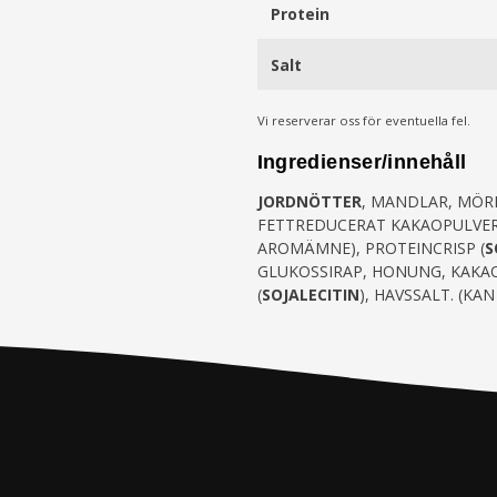
Protein
Salt
Vi reserverar oss för eventuella fel.
Ingredienser/innehåll
JORDNÖTTER
, MANDLAR, MÖR
FETTREDUCERAT KAKAOPULVER
AROMÄMNE), PROTEINCRISP (
S
GLUKOSSIRAP, HONUNG, KAKA
(
SOJALECITIN
), HAVSSALT. (KA