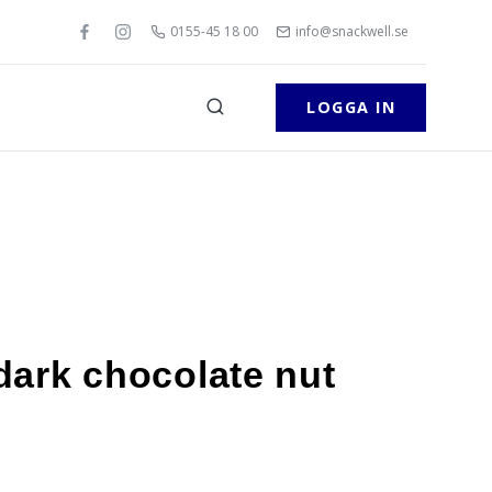
0155-45 18 00
info@snackwell.se
LOGGA IN
ark chocolate nut