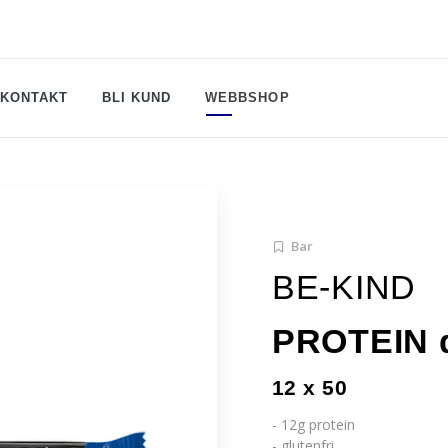
KONTAKT
BLI KUND
WEBBSHOP
Bar
BE-KIND
PROTEIN d
12 x 50
- 12g protein
- glutenfri