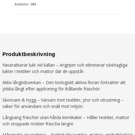
Artikelnr: 984
Produktbeskrivning
Neutraliserar lukt vid källan – Angriper och eliminerar obehagliga
lukter i textilier och mattor där de uppstår.
Aktiv långtidsverkan – Den biologiskt aktiva floran fortsätter att
jobba långt efter applicering för ihållande fräschör.
Skonsam & trygg – Varsam mot textilier, ytor och utrustning –
säker för användare och snäll mot miljön.
Långvarig fräschör utan hårda kemikalier – Håller textilier, mattor
och stoppade möbler fräscha längre.
Mångsidig användning – Perfekt för textilier, mattor, möbelklädslar