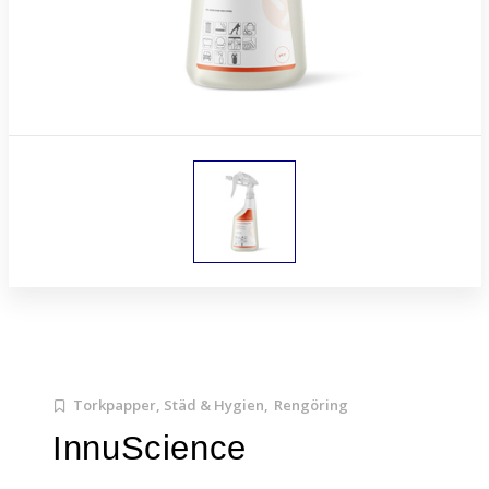
Torkpapper, Städ & Hygien,
Rengöring
InnuScience